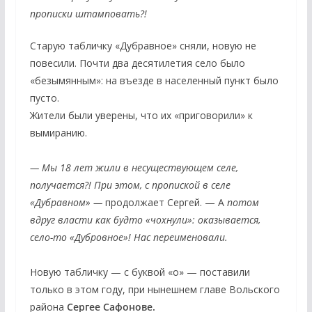
прописки штамповать?!
Старую табличку «Дубравное» сняли, новую не
повесили. Почти два десятилетия село было
«безымянным»: на въезде в населенный пункт было
пусто.
Жители были уверены, что их «приговорили» к
вымиранию.
— Мы 18 лет жили в несуществующем селе,
получается?! При этом, с пропиской в селе
«Дубравном» —
продолжает Сергей. — А
потом
вдруг власти как будто «чохнули»: оказывается,
село-то «Дубровное»! Нас переименовали.
Новую табличку — с буквой «о» — поставили
только в этом году, при нынешнем главе Вольского
района
Сергее Сафонове.