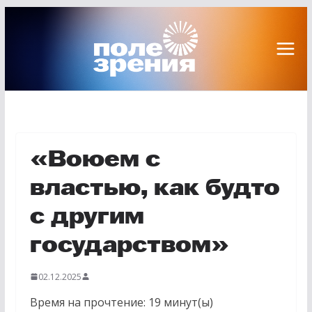
Перейти
к
содержимому
«Воюем с
властью, как будто
с другим
государством»
02.12.2025
Время на прочтение:
19
минут(ы)