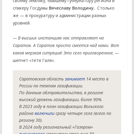
своему земляку, бывшему губернатору региона и
спикеру Госдумы
Вячеславу Володину.
Столько
же — в прокуратуру и администрации разных
уровней.
— В высших инстанциях нас отправляют на
Саратов. А Саратов просто смеется над нами. Вот
какая мерзкая ситуация! Это село приговоренное, —
шепчет «тетя Галя».
Саратовская область 
занимает
 14 место в 
России по темпам газификации.
По данным облправительства, в регионе 
высокий уровень газификации, более 90%.
В 2023 году в план газификации Вольского 
района 
включили
 сразу четыре села (всего по 
региону 30). 
В 2024 году региональный «Газпром» 
анонсировал
 строительство еще 30 