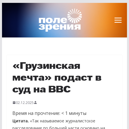
Перейти
к
содержимому
«Грузинская
мечта» подаст в
суд на BBC
02.12.2025
Время на прочтение:
< 1
минуты
Цитата.
«Так называемое журналистское
расследование по большей части основано на