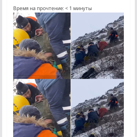
Время на прочтение:
< 1
минуты