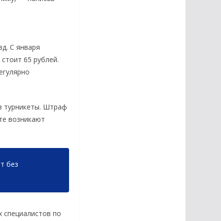
д. С января
 стоит 65 рублей.
регулярно
ез турникеты. Штраф
рте возникают
ет без
х специалистов по