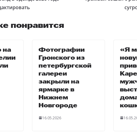
едактировать
сугр
же понравится
 на
Фотографии
«Я м
релии
Гронского из
нов
ли
петербургской
прив
галереи
Кар
закрыли на
муж
ярмарке в
выст
Нижнем
дом
Новгороде
кош
16.05.2026
16.05.2