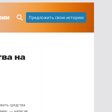
рии
Предложить свою историю
ва на
вать средства
умму, — написав