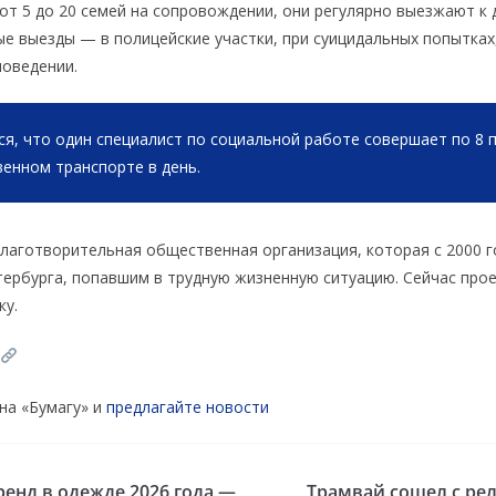
от 5 до 20 семей на сопровождении, они регулярно выезжают к 
е выезды — в полицейские участки, при суицидальных попытках,
поведении.
ся, что один специалист по социальной работе совершает по 8 
енном транспорте в день.
аготворительная общественная организация, которая с 2000 г
тербурга, попавшим в трудную жизненную ситуацию. Сейчас про
ку.
на «Бумагу» и
предлагайте новости
енд в одежде 2026 года —
Трамвай сошел с рел