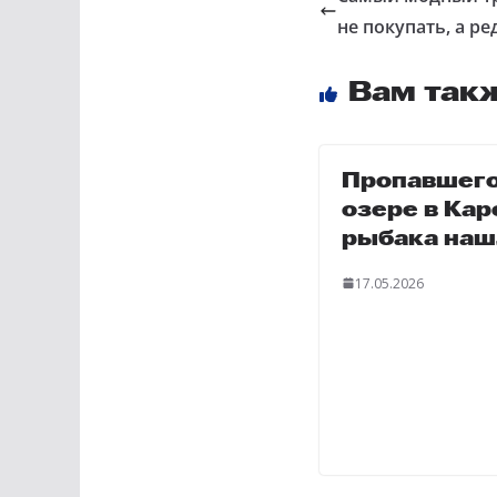
не покупать, а р
Вам так
Пропавшего
озере в Ка
рыбака наш
17.05.2026