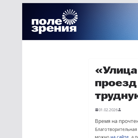
Перейти
к
содержимому
«Улица
проезд
трудну
01.02.2026
Время на прочтен
Благотворительная
можно
на сайте
, а