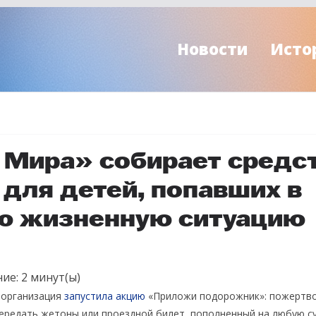
Новости
Исто
 Мира» собирает средст
 для детей, попавших в
ю жизненную ситуацию
ие:
2
минут(ы)
 организация
запустила акцию
«Приложи подорожник»: пожертво
 передать жетоны или проездной билет, пополненный на любую с