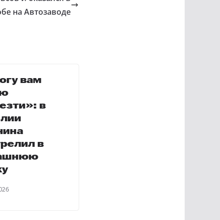
обе на Автозаводе
огу вам
ую
езти»: в
елии
чина
релил в
ашнюю
ку
026