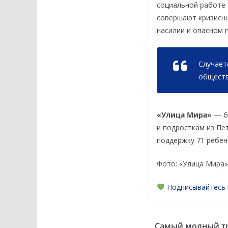
социальной работе 
совершают кризисны
насилии и опасном 
Случает
обществ
«Улица Мира»
— бл
и подросткам из Пе
поддержку 71 ребен
Фото: «Улица Мира»
Подписывайтесь
Самый модный тр