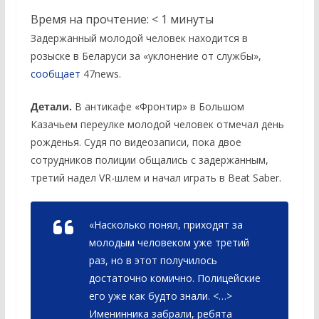
Время на прочтение:
< 1
минуты
Задержанный молодой человек находится в
розыске в Беларуси за «уклонение от службы»,
сообщает
47news.
Детали.
В антикафе «Фронтир» в Большом
Казачьем переулке молодой человек отмечал день
рожденья. Судя по видеозаписи, пока двое
сотрудников полиции общались с задержанным,
третий надел VR-шлем и начал играть в Beat Saber.
«Насколько понял, приходят за
молодым человеком уже третий
раз, но в этот получилось
достаточно комично. Полицейские
его уже как будто знали. <…>
Именинника забрали, ребята