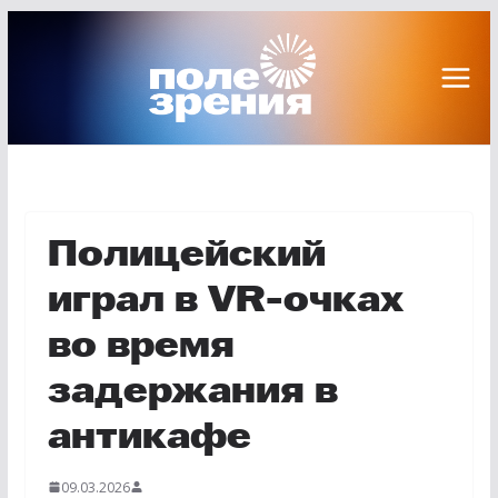
Перейти
к
содержимому
Полицейский
играл в VR-очках
во время
задержания в
антикафе
09.03.2026