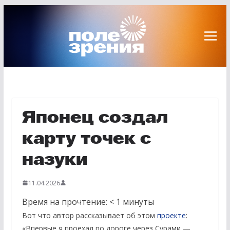
Перейти
к
содержимому
Японец создал
карту точек с
назуки
11.04.2026
Время на прочтение:
< 1
минуты
Вот что автор рассказывает об этом
проекте
:
«Впервые я проехал по дороге через Сурами —