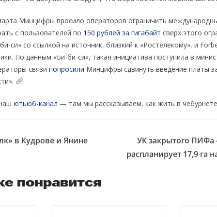
марта Минцифры просило операторов ограничить международн
брать с пользователей по
150 рублей за гигабайт
сверх этого огр
би-си» со ссылкой на источник, близкий к «Ростелекому», и Forb
ики. По данным «Би-би-си», такая инициатива поступила в минис
ераторы связи
попросили
Минцифры сдвинуть введение платы з
ти».
 наш
ютьюб-канал
— там мы рассказываем, как жить в чебурнет
лк» в Кудрове и Янине
УК закрытого ПИФа 
распланирует 17,9 га 
же понравится