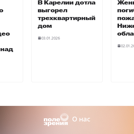
В Карелии дотла
Жен
о
выгорел
поги
трехквартирный
пожа
дом
Ниж
део
обла
03.01.2026
02.01.2
 над
О нас