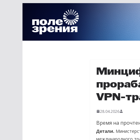
Перейти
к
содержимому
Минциф
прораб
VPN-т
28.04.2026
Время на прочтен
Детали.
Министерс
международного тра