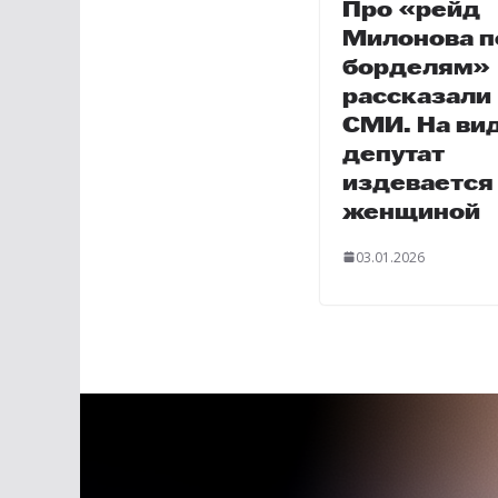
Про «рейд
Милонова п
борделям»
рассказали
СМИ. На ви
депутат
издевается
женщиной
03.01.2026