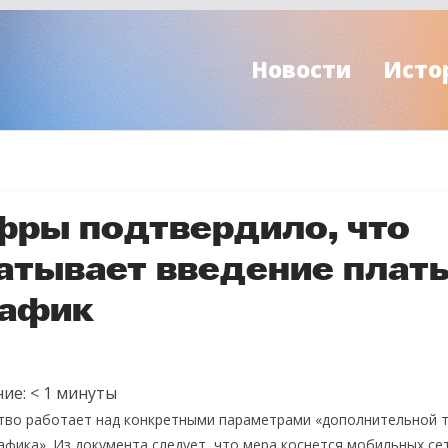
Новости
Исто
ры подтвердило, что
атывает введение платы
рафик
ие:
< 1
минуты
тво работает над конкретными параметрами «дополнительной 
фика». Из документа следует, что мера коснется мобильных сет