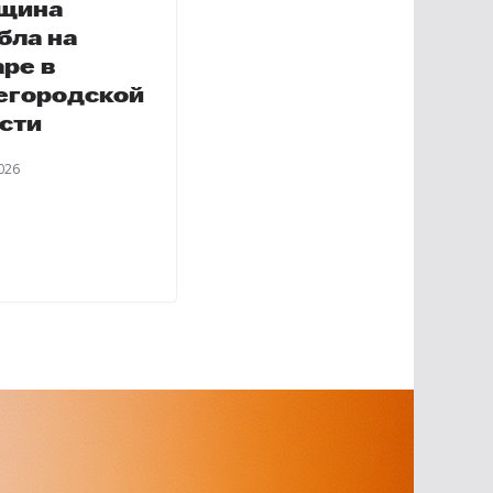
щина
бла на
ре в
егородской
сти
026