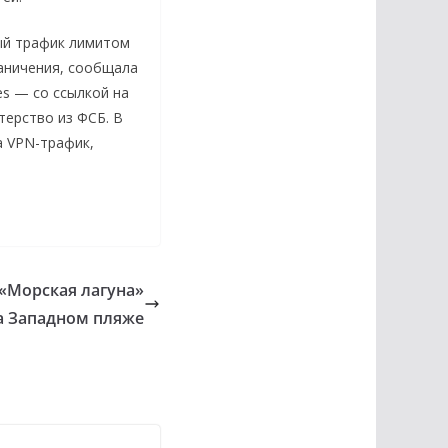
ый трафик лимитом
аничения, сообщала
es — со ссылкой на
терство из ФСБ. В
а VPN-трафик,
е
«Морская лагуна»
на Западном пляже