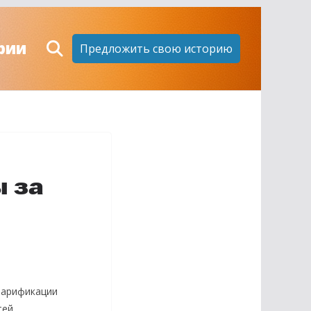
рии
Предложить свою историю
 за
тарификации
ей.