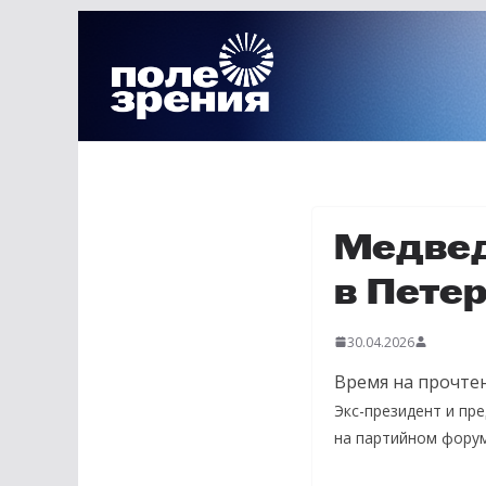
Перейти
к
содержимому
Медвед
в Пете
30.04.2026
Время на прочтен
Экс-президент и пр
на партийном форум