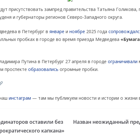
дут присутствовать зампред правительства Татьяна Голикова, 
уденя и губернаторы регионов Северо-Западного округа.
дведева в Петербург в
январе
и
ноябре
2025 года
сопровождалс
алльных пробках в городе во время приезда Медведева
«Бумага
ладимира Путина в Петербург 27 апреля в городе
ограничивали
ом проспекте
образовались
огромные пробки.
 наш
инстаграм
— там мы публикуем новости и истории о жизни 
динаторов оставили без
Назван неожиданный пре
рократического капкана»