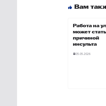
Вам так
Работа на у
может стат
причиной
инсульта
05.05.2026