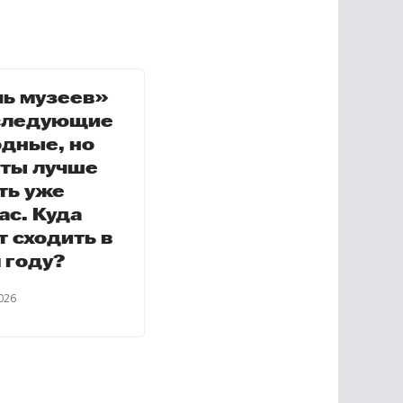
ь музеев»
следующие
дные, но
ты лучше
ть уже
ас. Куда
т сходить в
 году?
026