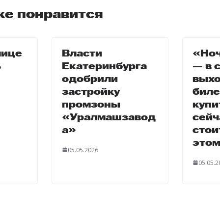
же понравится
лице
Власти
«Ноч
ь
Екатеринбурга
— в 
одобрили
выхо
застройку
биле
промзоны
купи
«Уралмашзавод
сейч
а»
стои
этом
05.05.2026
05.05.2