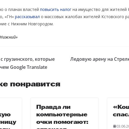
но о планах властей
повысить налог
на имущество для жителей 
го, «ГН»
рассказывал
о массовых жалобах жителей Кстовского р
ние с Нижним Новгородом.
 Нижний»
с грузинского, которые
Ледовую арену на Стрелк
чем Google Translate
же понравится
Правда ли
«Ко
кую
компьютерные
спас
ницу
очки помогают:
03.06.2