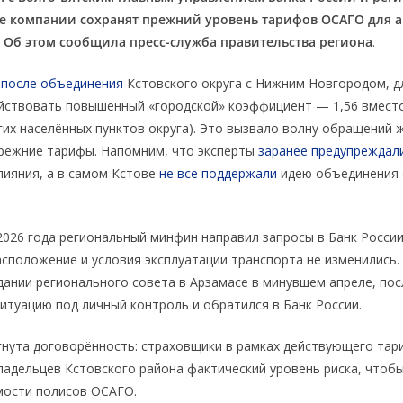
е компании сохранят прежний уровень тарифов ОСАГО для 
. Об этом сообщила пресс-служба правительства региона
.
,
после объединения
Кстовского округа с Нижним Новгородом, д
йствовать повышенный «городской» коэффициент — 1,56 вместо
угих населённых пунктов округа). Это вызвало волну обращений 
режние тарифы. Напомним, что эксперты
заранее предупреждал
слияния, а в самом Кстове
не все поддержали
идею объединения 
2026 года региональный минфин направил запросы в Банк России,
сположение и условия эксплуатации транспорта не изменились.
дании регионального совета в Арзамасе в минувшем апреле, пос
ситуацию под личный контроль и обратился в Банк России.
гнута договорённость: страховщики в рамках действующего та
ладельцев Кстовского района фактический уровень риска, чтобы
мости полисов ОСАГО.