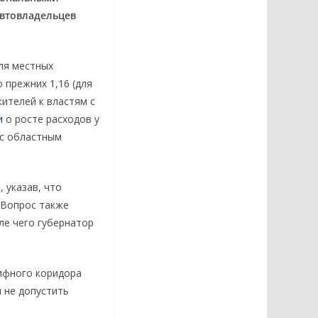
автовладельцев
ля местных
 прежних 1,16 (для
жителей к властям с
и
о росте расходов у
с областным
 указав, что
 Вопрос также
ле чего губернатор
рифного коридора
 не допустить