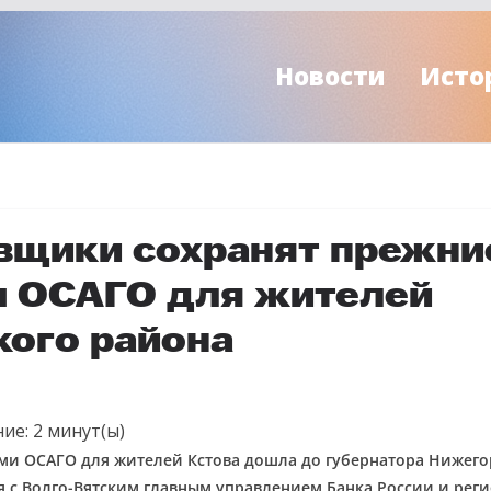
Новости
Исто
вщики сохранят прежни
 ОСАГО для жителей
кого района
ие:
2
минут(ы)
ми ОСАГО для жителей Кстова дошла до губернатора Нижего
я с Волго-Вятским главным управлением Банка России и ре