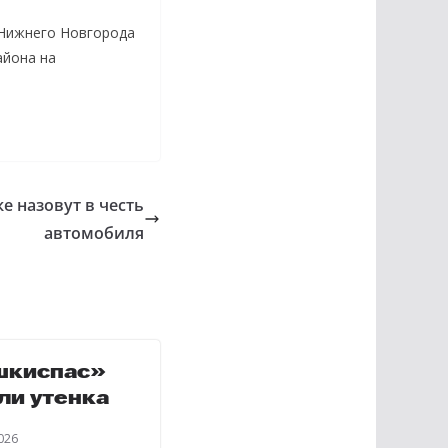
Нижнего Новгорода
айона на
е назовут в честь
автомобиля
шкиспас»
ли утенка
026