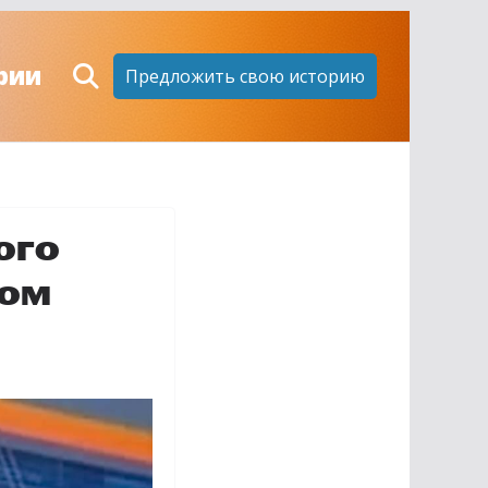
рии
Предложить свою историю
ого
том