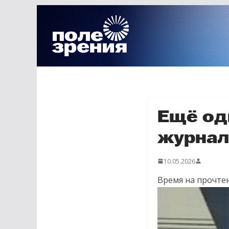
Перейти
к
содержимому
Ещё од
журнал
10.05.2026
Время на прочтен