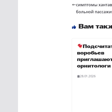
симптомы хантави
больной пассаж
Вам так
Подсчита
воробьев
приглашаю
орнитологи
28.01.2026