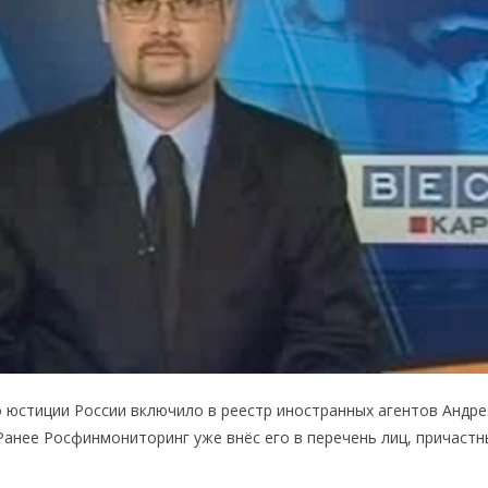
 юстиции России включило в реестр иностранных агентов Андре
Ранее Росфинмониторинг уже внёс его в перечень лиц, причастн