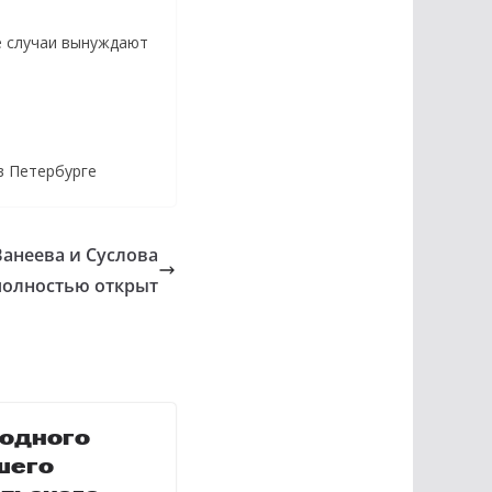
е случаи вынуждают
в Петербурге
Ванеева и Суслова
полностью открыт
одного
шего