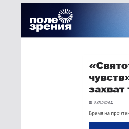
Перейти
к
содержимому
«Свято
чувств
захват 
18.05.2026
Время на прочтен