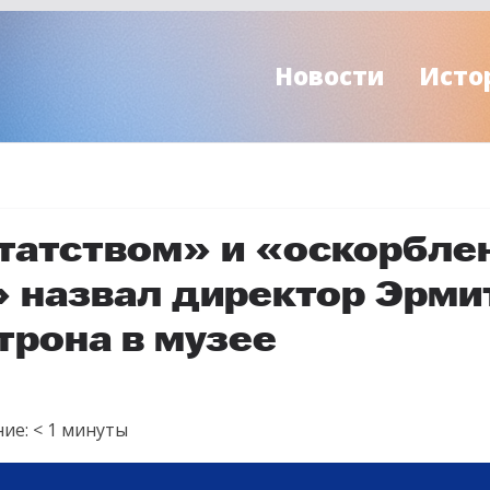
Новости
Исто
татством» и «оскорбле
» назвал директор Эрм
трона в музее
ие:
< 1
минуты