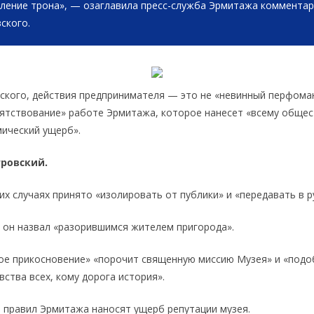
ление трона», — озаглавила пресс-служба Эрмитажа коммента
ского.
кого, действия предпринимателя — это не «невинный перфоман
ятствование» работе Эрмитажа, которое нанесет «всему обще
ический ущерб».
тровский.
их случаях принято «изолировать от публики» и «передавать в р
 он назвал «разорившимся жителем пригорода».
ое прикосновение» «порочит священную миссию Музея» и «подо
ства всех, кому дорога история».
 правил Эрмитажа наносят ущерб репутации музея.