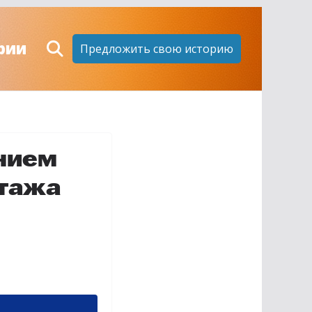
рии
Предложить свою историю
нием
итажа