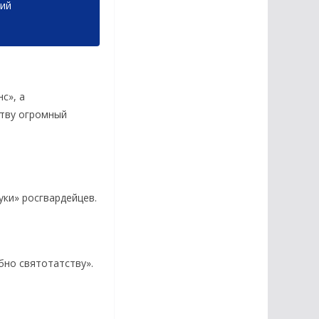
рий
с», а
ству огромный
уки» росгвардейцев.
бно святотатству».