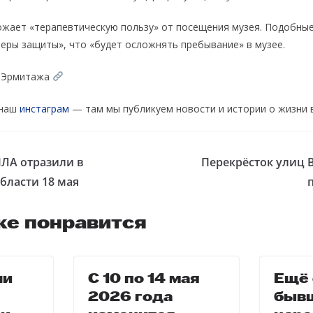
ожает «терапевтическую пользу» от посещения музея. Подобны
еры защиты», что «будет осложнять пребывание» в музее.
а Эрмитажа
 наш
инстаграм
— там мы публикуем новости и истории о жизни 
ПЛА отразили в
Перекрёсток улиц 
бласти 18 мая
же понравится
чи
С 10 по 14 мая
Ещё 
2026 года
быв