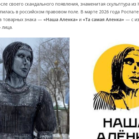
осле своего скандального появления, знаменитая скульптура и
пилась в российском правовом поле. В марте 2026 года Роспат
а товарных знака —
«Наша Аленка»
и
«Та самая Аленка»
— с и
 лица.