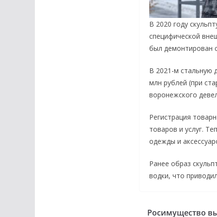
В 2020 году скульп
специфической внеш
был демонтирован с
В 2021-м стальную 
млн рублей (при ста
воронежского девел
Регистрация товарн
товаров и услуг. Т
одежды и аксессуаро
Ранее образ скульп
водки, что приводи
Росимущество вы