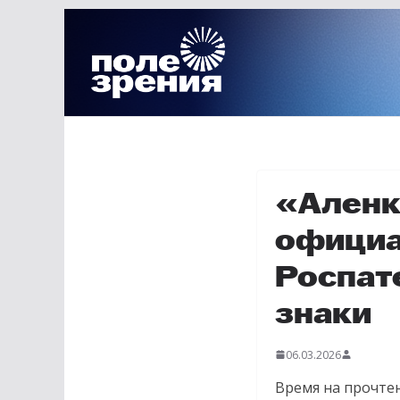
Перейти
к
содержимому
«Аленк
официа
Роспат
знаки
06.03.2026
Время на прочтен