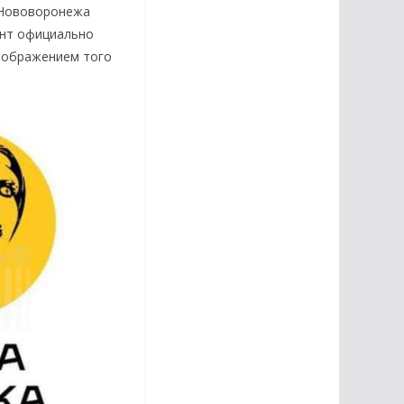
з Нововоронежа
ент официально
зображением того