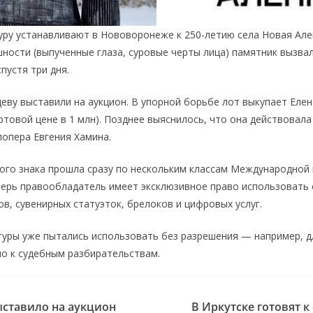
туру устанавливают в Нововоронеже к 250-летию села Новая Але
ности (выпученные глаза, суровые черты лица) памятник вызвал
пустя три дня.
деву выставили на аукцион. В упорной борьбе лот выкупает Елен
ртовой цене в 1 млн). Позднее выяснилось, что она действовала
опера Евгения Хамина.
ого знака прошла сразу по нескольким классам Международной
еперь правообладатель имеет эксклюзивное право использовать 
в, сувенирных статуэток, брелоков и цифровых услуг.
туры уже пытались использовать без разрешения — например, д
ло к судебным разбирательствам.
ставило на аукцион
В Иркутске готовят 