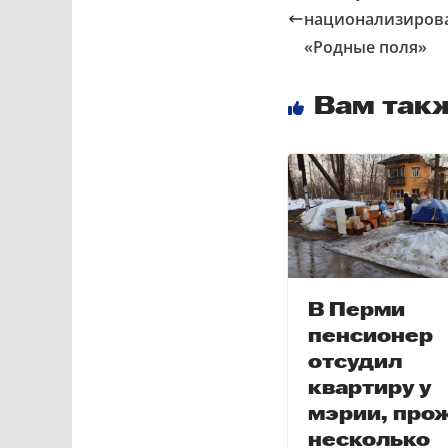
национализиров
«Родные поля»
Вам так
В Перми
пенсионер
отсудил
квартиру у
мэрии, про
несколько