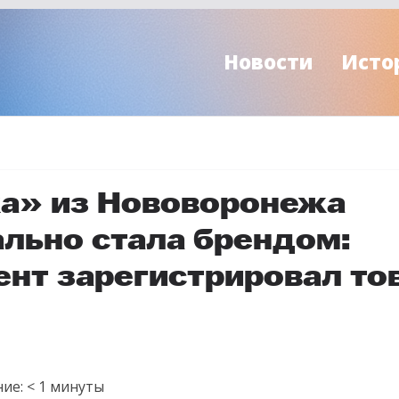
Новости
Исто
а» из Нововоронежа
льно стала брендом:
ент зарегистрировал то
ие:
< 1
минуты