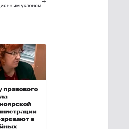
ационным уклоном
у правового
ла
ноярской
инистрации
зревают в
ийных