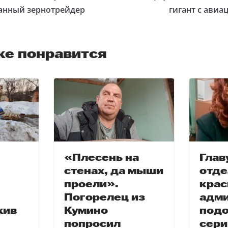
анный зернотрейдер
гигант с ави
же понравится
«Плесень на
Глав
стенах, да мыши
отде
проели».
крас
Погорелец из
адм
жив
Кумино
подо
попросил
сер