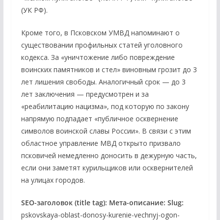
(УК РФ).
Кроме того, в Псковском УМВД напоминают о
существовании профильных статей уголовного
кодекса. За «уничтожение либо повреждение
воинских памятников и стел» виновным грозит до 3
лет лишения свободы. Аналогичный срок — до 3
лет заключения — предусмотрен и за
«реабилитацию нацизма», под которую по закону
напрямую подпадает «публичное осквернение
символов воинской славы России». В связи с этим
областное управление МВД открыто призвало
псковичей немедленно доносить в дежурную часть,
если они заметят курильщиков или осквернителей
на улицах городов.
SEO-заголовок (title tag):
Мета-описание:
Slug:
pskovskaya-oblast-donosy-kurenie-vechnyj-ogon-