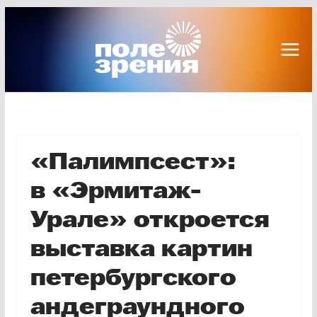
Перейти
к
содержимому
«Палимпсест»:
в «Эрмитаж-
Урале» откроется
выставка картин
петербургского
андеграундного