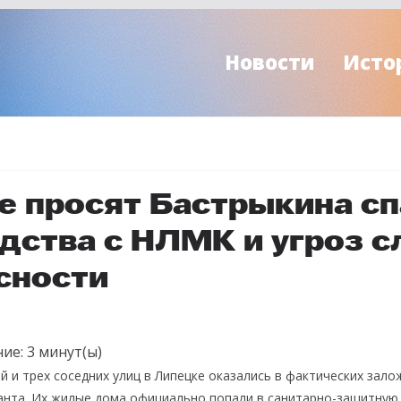
Новости
Исто
е просят Бастрыкина сп
едства с НЛМК и угроз 
сности
ие:
3
минут(ы)
й и трех соседних улиц в Липецке оказались в фактических зало
нта. Их жилые дома официально попали в санитарно-защитную 