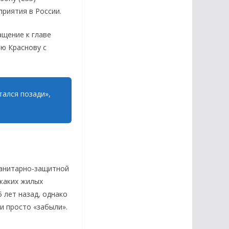
риятия в России.
ащение к главе
ю Краснову с
тался позади»,
санитарно-защитной
каких жилых
 лет назад, однако
и просто «забыли».