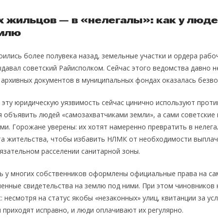
х жильцов — в «нелегалы»: как у люд
емлю
оились более полувека назад, земельные участки и ордера рабо
давал советский Райисполком. Сейчас этого ведомства давно не
 архивных документов в муниципальных фондах оказалась безво
 эту юридическую уязвимость сейчас цинично используют проти
 объявить людей «самозахватчиками земли», а сами советские
ми. Горожане уверены: их хотят намеренно превратить в нелега
та жительства, чтобы избавить НЛМК от необходимости выпла
язательном расселении санитарной зоны.
ь у многих собственников оформлены официальные права на са
енные свидетельства на землю под ними. При этом чиновников
 несмотря на статус якобы «незаконных» улиц, квитанции за усл
приходят исправно, и люди оплачивают их регулярно.