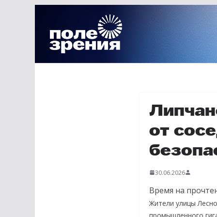
Перейти
к
содержимому
Липчан
от сос
безопа
30.06.2026
Время на прочтен
Жители улицы Лесно
промышленного гига