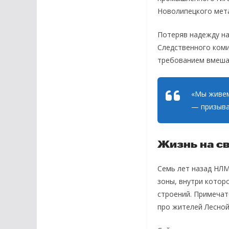
Новолипецкого мета
Потеряв надежду на
Следственного коми
требованием вмешат
«Мы живем
— призыва
Жизнь на с
Семь лет назад НЛМ
зоны, внутри котор
строений. Примечат
про жителей Лесной