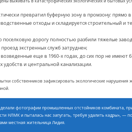
ены выживать в катастрофических экологических и бытовых ус
тически превратил буферную зону в промзону: прямо в
водственные отходы и складируется строительный и т
 поселковую дорогу полностью разбили тяжелые заво
 проезд экстренных служб затруднен;
 возведенные еще в 1960-х годах, до сих пор не имеют 
 удобств и центральной канализации.
ытки собственников зафиксировать экологические нарушения 
ной.
 делали фотографии промышленных отстойников комбината, пр
сти НЛМК и пыталась нас запугать, требуя удалить кадры», — п
ами местная жительница Лидия.