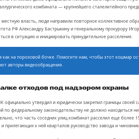
ллургического комбината — крупнейшего сталелитейного предп
 местную власть, люди направили повторное коллективное обр
тета РФ Александру Бастрыкину и генеральному прокурору Игор
ься в ситуацию и инициировать принудительное расселение.
 как на пороховой бочке. Помогите нам, чтобы этот кошмар ос
ют авторы видеообращения.
валке отходов под надзором охраны
К официально утвердил и юридически закрепил границы своей 
ой по федеральному законодательству не должно находиться ни
ельно, что часть соседних улиц комбинат расселил еще более 15
 и прилегающих к ней кварталов руководство завода и чиновник