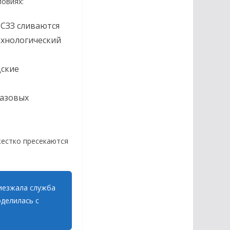
ловиях:
 СЗЗ сливаются
ехнологический
дские
базовых
жестко пресекаются
иезжала служба
оделилась с