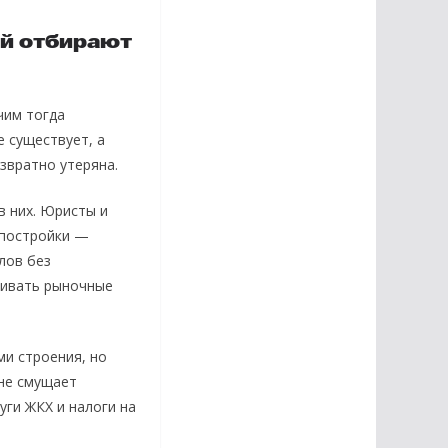
ей отбирают
чим тогда
 существует, а
звратно утеряна.
в них. Юристы и
 постройки —
лов без
чивать рыночные
ми строения, но
 не смущает
уги ЖКХ и налоги на