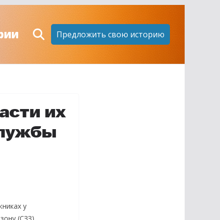
рии
Предложить свою историю
асти их
службы
жниках у
зону (СЗЗ)