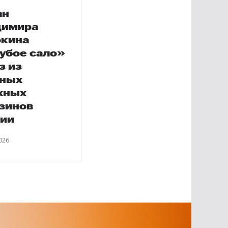
ан
димира
окина
убое сало»
з из
пных
жных
зинов
ии
026