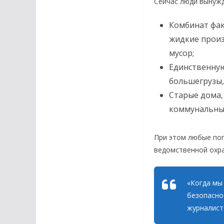
Сейчас люди вынужд
Комбинат фак
жидкие произ
мусор;
Единственную
большегрузы,
Старые дома,
коммунальных
При этом любые поп
ведомственной охра
«Когда мы
безопасно
журналист