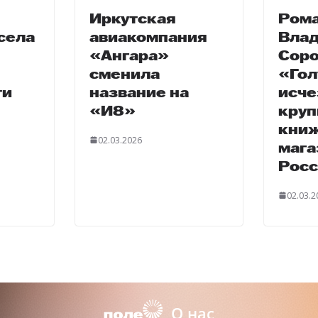
Иркутская
Ром
села
авиакомпания
Вла
«Ангара»
Сор
сменила
«Гол
ти
название на
исче
«И8»
кру
кни
02.03.2026
мага
Росс
02.03.2
О нас