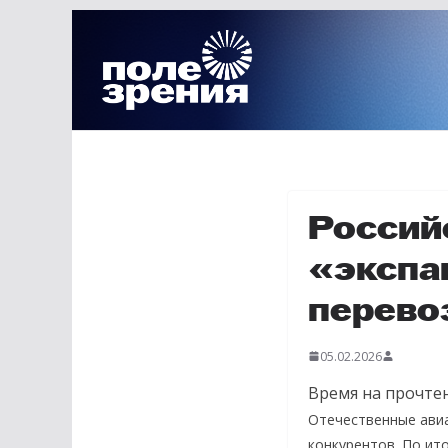
Перейти
к
содержимому
Россий
«экспа
перево
05.02.2026
Время на прочтен
Отечественные ави
конкурентов. По ит