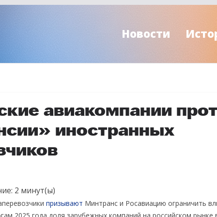
Новости
Исто
ские авиакомпании про
нсии» иностранных
зчиков
ие:
2
минут(ы)
аперевозчики
призывают
Минтранс и Росавиацию ограничить вл
огам 2025 года доля зарубежных компаний на российском рынке 