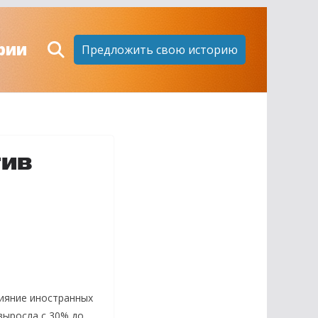
рии
Предложить свою историю
тив
ияние иностранных
выросла с 30% до