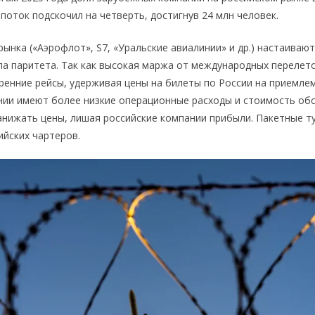
поток подскочил на четверть, достигнув 24 млн человек.
ынка («Аэрофлот», S7, «Уральские авиалинии» и др.) настаиваю
а паритета. Так как высокая маржа от международных перелет
ренние рейсы, удерживая цены на билеты по России на приемле
ии имеют более низкие операционные расходы и стоимость об
анижать цены, лишая российские компании прибыли. Пакетные т
ийских чартеров.