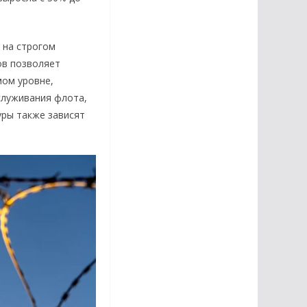
т на строгом
ов позволяет
мом уровне,
служивания флота,
уры также зависят