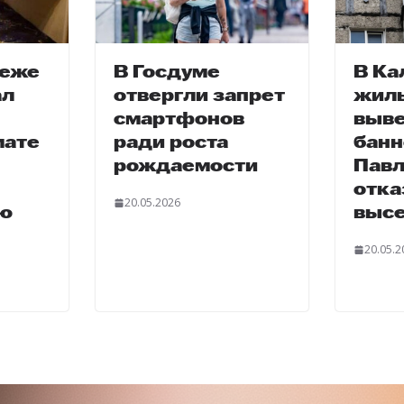
неже
В Госдуме
В Ка
ал
отвергли запрет
жил
смартфонов
выв
мате
ради роста
банн
рождаемости
Павл
отка
20.05.2026
ю
выс
20.05.2