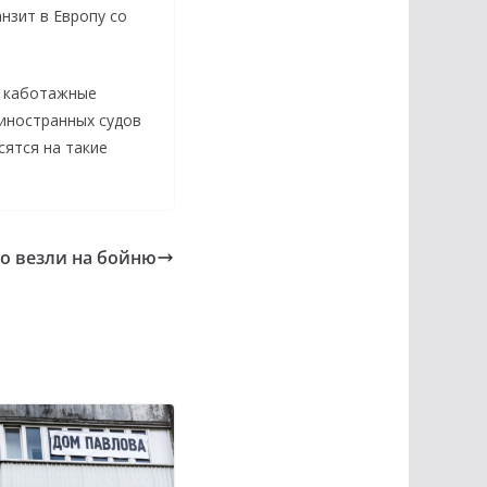
анзит в Европу со
ь каботажные
 иностранных судов
сятся на такие
го везли на бойню