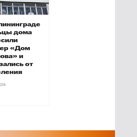
лининграде
ьцы дома
есили
ер «Дом
ова» и
зались от
еления
026