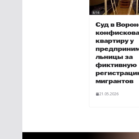
Суд в Воро
конфисков
квартиру у
предприни
льницы за
фиктивную
регистраци
мигрантов
21.05.2026