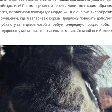
 обездолили! Потом оценила, и теперь гуляет вот таким образом
асия, поглаживая лошадиную морду. — Еще она очень сообразит
помещение, где я запариваю корма. Пришлось повесить дополни
Голубка стучит в дверь ногой и требует очередную порцию. Кобы
 здоровых у меня три, все спасены «с мяса». Со мной они более д