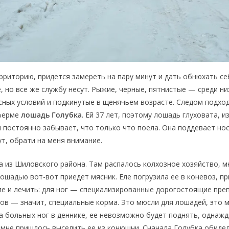
рриторию, придется замереть на пару минут и дать обнюхать се
, но все же службу несут. Рыжие, черные, пятнистые — среди ни
ных условий и подкинутые в щенячьем возрасте. Следом подхо
ферме
лошадь Голубка
. Ей 37 лет, поэтому лошадь глуховата, и
 постоянно забывает, что только что поела. Она поддевает нос
ут, обрати на меня внимание.
а из Шиловского района. Там распалось колхозное хозяйство, м
лошадью вот-вот приедет мясник. Еле погрузила ее в коневоз, пр
е и лечить: для ног — специализированные дорогостоящие преп
бов — значит, специальные корма. Это мюсли для лошадей, это м
за больных ног в деннике, ее невозможно будет поднять, однаж
 мне пришлось выселить ее из конюшни. Сначала Голубка обиде