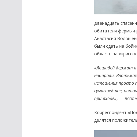
Двенадцать спасенн
обитатели фермы-пр
Анастасия Волошенк
были сдать на бойн
область за «приго
«Лошадей держат в 
набирали. Впотьмах 
истощения просто 
сумасшедшие, потом
при входе»
, — вспо
Корреспондент «Пол
делятся положител