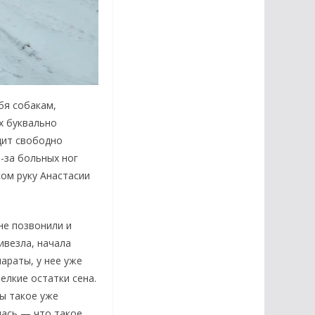
бя собакам,
х буквально
дит свободно
з-за больных ног
ом руку Анастасии
не позвонили и
ивезла, начала
араты, у нее уже
елкие остатки сена.
ды такое уже
лась — что такое,