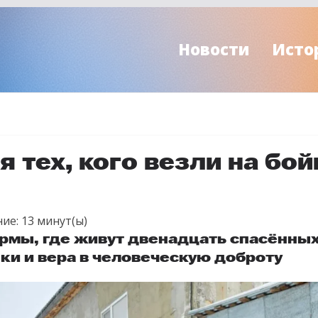
Новости
Исто
 тех, кого везли на бо
ие:
13
минут(ы)
рмы, где живут двенадцать спасённы
ки и вера в человеческую доброту