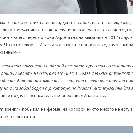
ых от ножа мясника лошадей, девять собак, шесть кошек, козы,
июта «ЗооАльянс» в селе Алеканово под Рязанью. Владелица х
ова. Своего первого коня Акробата она выкупила в 2012 году, 
ю. Что это такое — Анастасия знает не понаслышке, сама ездил
воренными».
закрытом помещении в полной темноте, при этом есть и пить 
лошади делать нечего, она ест и ест. Более сильные отгоняют 
падают. Ворота открываются — лошади вылетают оттуда врас
у что на забой берут ту, которую поймают. Инструменты для з
минает одну из «спасательных операций» Анастасия.
я зрения» побывал на ферме, на которой никто никого не ест, 
ьной энергетикой.