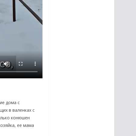
ие дома с
их в валенках с
олько конюшен
озяйка, ее мама