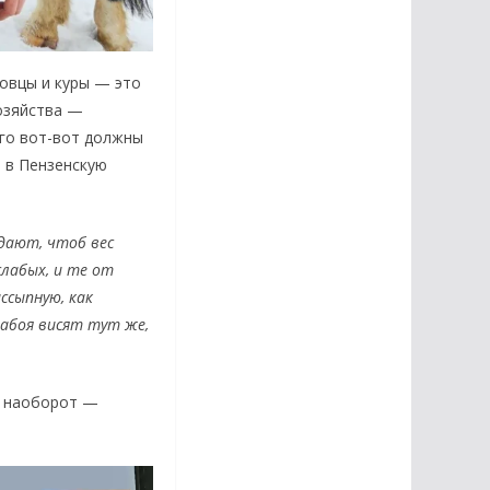
 овцы и куры — это
озяйства —
его вот-вот должны
а в Пензенскую
дают, чтоб вес
слабых, и те от
сыпную, как
абоя висят тут же,
а наоборот —