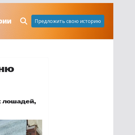
рии
Предложить свою историю
йню
х лошадей,