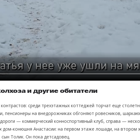
колхоза и другие обитатели
контрастов: среди трехэтажных коттеджей торчат еще столетн
, пенсионеры на внедорожниках обгоняют ровесников, шаркающ
 дороги — коммерческий конноспортивный клуб, справа — неск
х дом-конюшня Анастасии: на первом этаже лошади, на втором х
 сын Толик. Он пока детсадовец.