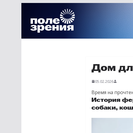
Перейти
к
содержимому
Дом для
05.02.2026
Время на прочтен
История фе
собаки, кош