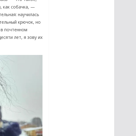
, как собачка, —
ельная: научилась
тельный крючок, но
л в почтенном
есяти лет, я зову их