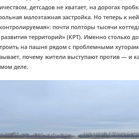
ичеством, детсадов не хватает, на дорогах проб
рольная малоэтажная застройка. Но теперь к не
«контролируемая»: почти полторы тысячи коттед
 развития территорий» (КРТ). Именно столько д
строить на пашне рядом с проблемными хуторам
зывает, почему жители выступают против — и к
амом деле.