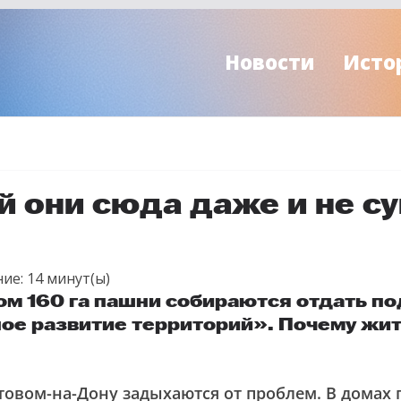
Новости
Исто
й они сюда даже и не с
ие:
14
минут(ы)
ом 160 га пашни собираются отдать по
ое развитие территорий». Почему жит
товом-на-Дону задыхаются от проблем. В домах 