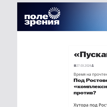
Перейти
к
содержимому
«Пуска
27.03.2026
Время на прочтен
Под Ростов
«комплексн
против?
Хутора под Рос