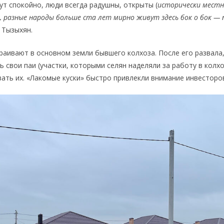
ут спокойно, люди всегда радушны, открыты (
исторически мест
, разные народы больше ста лет мирно живут здесь бок о бок — 
т Тызыхян.
раивают в основном земли бывшего колхоза. После его развала, 
ь свои паи (участки, которыми селян наделяли за работу в колх
вать их. «Лакомые куски» быстро привлекли внимание инвесторо