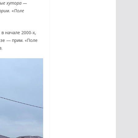
ные хутора —
прим. «Поле
в начале 2000-х,
озе — прим. «Поле
в.