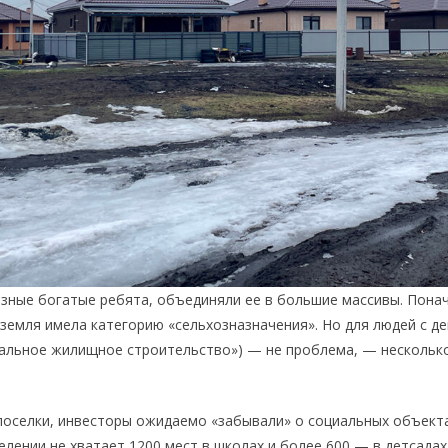
зные богатые ребята, объединяли ее в большие массивы. Пона
земля имела категорию «сельхозназначения». Но для людей с д
альное жилищное строительство») — не проблема, — несколько
оселки, инвесторы ожидаемо «забывали» о социальных объекта
елении не хватает 1200 мест в школах и более 600 — в детсадах.