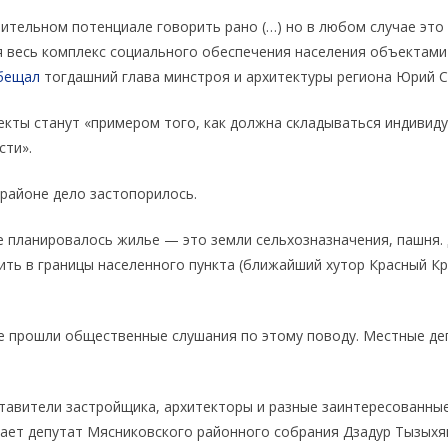
ительном потенциале говорить рано (…) но в любом случае это 
весь комплекс социального обеспечения населения объектами
бещал
тогдашний глава минстроя и архитектуры региона Юрий 
екты станут «примером того, как должна складываться индивид
асти».
 районе дело застопорилось.
де планировалось жилье — это земли сельхозназначения, пашня.
ить в границы населенного пункта (ближайший хутор Красный К
не прошли общественные слушания по этому поводу. Местные де
авители застройщика, архитекторы и разные заинтересованны
ает депутат Мясниковского районного собрания Дзадур Тызыхя