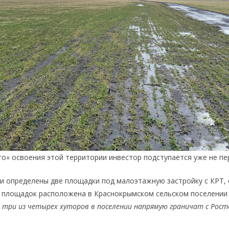
го» освоения этой территории инвестор подступается уже не п
ти определены две площадки под малоэтажную застройку с КРТ,
из площадок расположена в Краснокрымском сельском поселении 
, три из четырех хуторов в поселении напрямую граничат с Рос