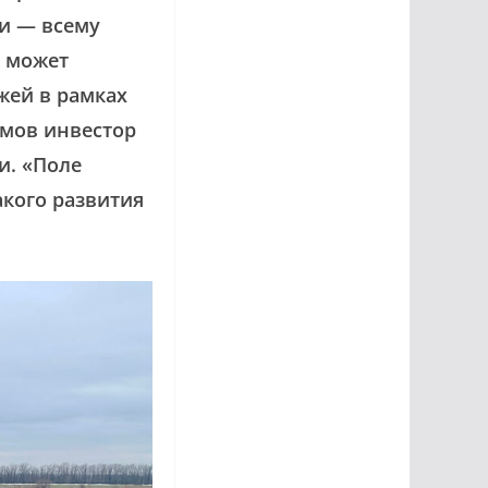
ки — всему
й может
жей в рамках
омов инвестор
и. «Поле
акого развития