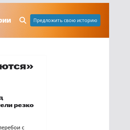
рии
Предложить свою историю
уются»
д
ели резко
перебои с