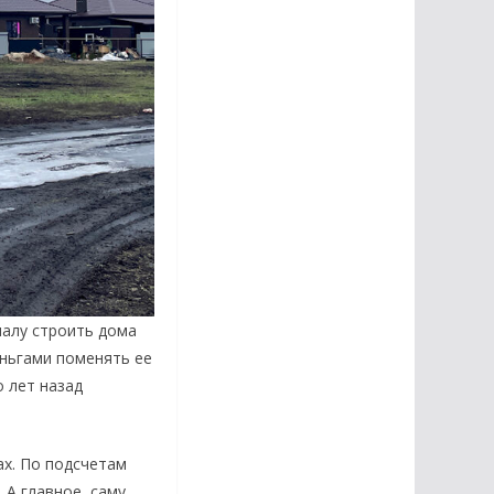
чалу строить дома
еньгами поменять ее
 лет назад
х. По подсчетам
 А главное, саму