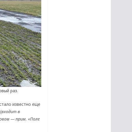
ервый раз.
 стало известно еще
(
входит в
товом — прим. «Поле