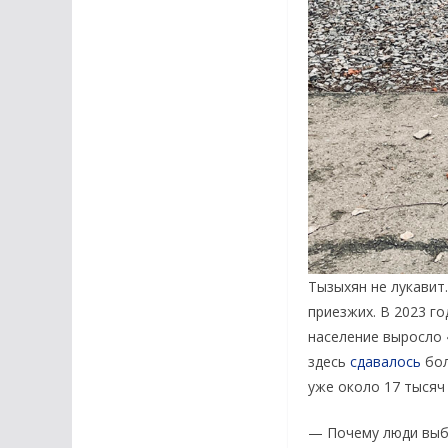
Тызыхян не лукавит
приезжих. В 2023 го
население выросло 
здесь
сдавалось
бол
уже около 17 тысяч
— Почему люди выби