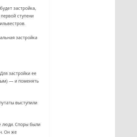
будет застройка,
 первой ступени
Сильвестров.
уальная застройка
 Для застройки ее
рым) — и поменять
путаты выступили
е люди. Споры были
н. Он же