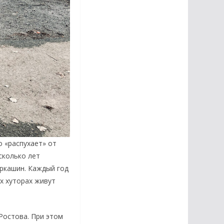
о «распухает» от
сколько лет
еркашин. Каждый год
ех хуторах живут
Ростова. При этом