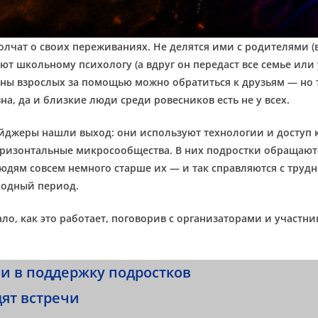
олчат о своих переживаниях. Не делятся ими с родителями (в
ют школьному психологу (а вдруг он передаст все семье или 
оны взрослых за помощью можно обратиться к друзьям — но 
на, да и близкие люди среди ровесников есть не у всех.
йджеры нашли выход: они используют технологии и доступ 
оризонтальные микросообщества. В них подростки обращают
юдям совсем немного старше их — и так справляются с труд
ходный период.
ло, как это работает, поговорив с организаторами и участн
и в поддержку подростков
дят встречи