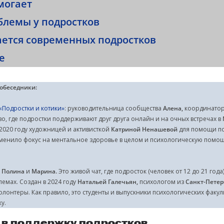
могает
блемы у подростков
ается современных подростков
е
обеседники:
«Подростки и котики»
: руководительница сообщества
Алена,
координато
о, где подростки поддерживают друг друга онлайн и на очных встречах в
2020 году художницей и активисткой
Катриной Ненашевой
для помощи по
сменило фокус на ментальное здоровье в целом и психологическую пом
Полина
и
Марина.
Это живой чат, где подросток (человек от 12 до 21 года
лемах. Создан в 2024 году
Натальей Галечьян,
психологом из
Санкт-Петер
олонтеры. Как правило, это студенты и выпускники психологических факу
у.
 в поддержку подростков