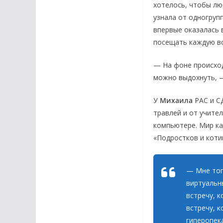
хотелось, чтобы лю
узнала от одногрупп
впервые оказалась 
посещать каждую в
— На фоне происход
можно выдохнуть, 
У
Михаила
РАС и
С
травлей и от учител
компьютере. Мир ка
«Подростков и коти
— Мне тог
виртуальн
встречу, к
встречу, 
гиперопека