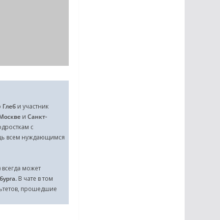
р
Глеб
и участник
Москве
и
Санкт-
дросткам с
ощь всем нуждающимся
) всегда может
бурга.
В чате в том
льтетов, прошедшие