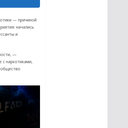
ркотики — причиной
риятия: начались
ессанты и
вости, —
е с наркотиками,
сообщество