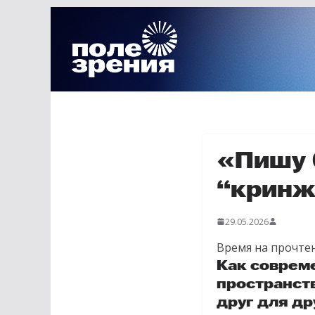
Перейти
к
содержимому
«Пишу 
“крин
29.05.2026
Время на прочтен
Как соврем
пространст
друг для др