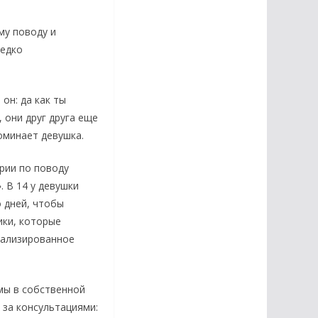
му поводу и
редко
он: да как ты
 они друг друга еще
оминает девушка.
рии по поводу
. В 14 у девушки
о дней, чтобы
ики, которые
суализированное
мы в собственной
 за консультациями: