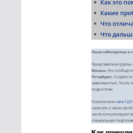
Как это по
Какие про
Что отлич
Что дальш
Наши собеседницы и с
Представители группы
Михаил.
Это сообществ
Петербурге.
Создано в 
зависимостью. После 
подросткам.
Психологини
чата 1221
написать о своих проб
числе консультируют в
специальную подготовк
Как пришли