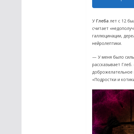
У
Глеба
лет с 12 бы
считает «недополуч
галлюцинации,
дере
нейролептики.
— У меня было силь
рассказывает Глеб.
доброжелательное и
«Подростки и котики