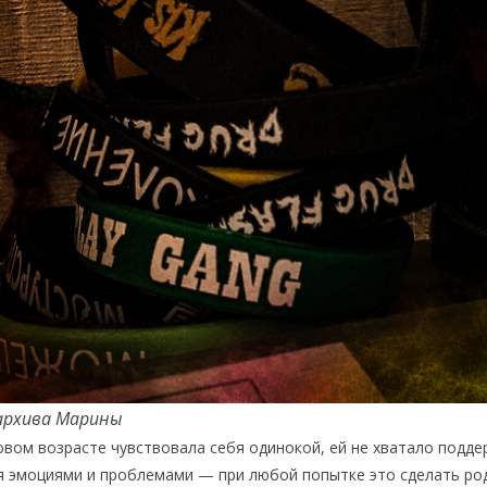
архива Марины
овом возрасте чувствовала себя одинокой, ей не хватало подде
я эмоциями и проблемами — при любой попытке это сделать род