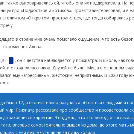
ди также выговаривались ей, чтобы она их поддерживала. На пе
ницы про «Подростков и котиков». Проект заинтересовал, и в н
в столичном «Открытом пространстве», где тогда собирались р
стречу.
ящего в стране мне очень помогало ощущение, что есть безопа
— вспоминает Алена.
ДВГ
, он с детства наблюдается у психиатра. В школе, как гов
i
ей, и от одноклассников. Друзей не было, Миша в основном сиде
зался ему «агрессивным, жестоким, неприятным». В 2020 году ю
ков»:
да было 17, я окончательно разучился общаться с людьми и пог
ый мир. Психиатр рассказала про сообщество и посоветовала сх
огда закончится карантин. Я подумал, что это выход, и согласил
кстати, впервые самостоятельно вышел из дома: до этого мать м
ла, мы с ней везде чуть ли не за ручку ходили.