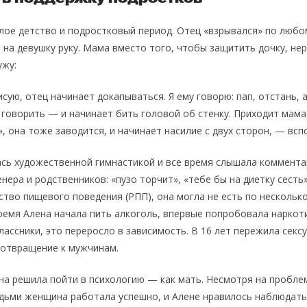
ое детство и подростковый период. Отец «взрывался» по любо
 на девушку руку. Мама вместо того, чтобы защитить дочку, не
ужу:
сую, отец начинает докапываться. Я ему говорю: пап, отстань, а 
 говорить — и начинает бить головой об стенку. Приходит мама,
, она тоже заводится, и начинает насилие с двух сторон, — всп
сь художественной гимнастикой и все время слышала коммента
нера и родственников: «пузо торчит», «тебе бы на диетку сесть»
ство пищевого поведения (РПП), она могла не есть по нескольк
время Алена начала пить алкоголь, впервые попробовала наркот
лассники, это переросло в зависимость. В 16 лет пережила сек
 отвращение к мужчинам.
на решила пойти в психологию — как мать. Несмотря на пробле
юдьми женщина работала успешно, и Алене нравилось наблюдать