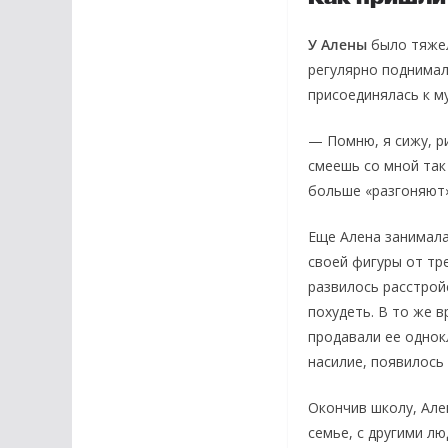
У Алены
было тяжел
регулярно поднимал
присоединялась к м
— Помню, я сижу, ри
смеешь со мной так
больше «разгоняют»
Еще Алена занимала
своей фигуры от тре
развилось расстрой
похудеть. В то же 
продавали ее однок
насилие, появилось
Окончив школу, Але
семье, с другими л