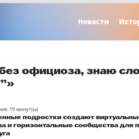
Новости
Исто
без официоза, знаю сл
ж”»
ие:
19
минут(ы)
енные подростки создают виртуальны
ва и горизонтальные сообщества для
уга