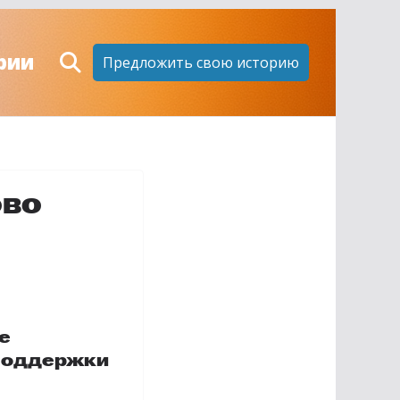
рии
Предложить свою историю
ово
е
 поддержки