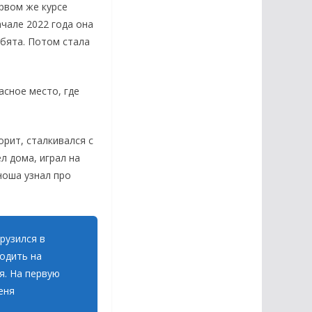
рвом же курсе
ачале 2022 года она
ебята. Потом стала
сное место, где
орит, сталкивался с
л дома, играл на
ноша узнал про
рузился в
одить на
ся. На первую
еня