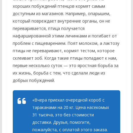
хороших побуждений птенцов кормят самым
доступным из магазинов. Например, опарышем,
который повреждает внутренние органы, он не
переваривается, птица получается
нафаршированной этими личинками и погибает от
проблем с пищеварением. Поят молоком, а лактозу
птицы не переваривают, кормят тестом, которое
склеивает зоб. Когда такие птицы попадают к нам,
первые несколько суток — это яростная борьба за
их жизнь, борьба с тем, что сделали люди из
добрых побуждений.
«Вчера приехал очередной короб с
тараканами на 20 кг. Цена насекомых
31 тысяча, это без стоимости
доставки. Друзья, помогите,
пожалуйста, с оплатой этого заказа.