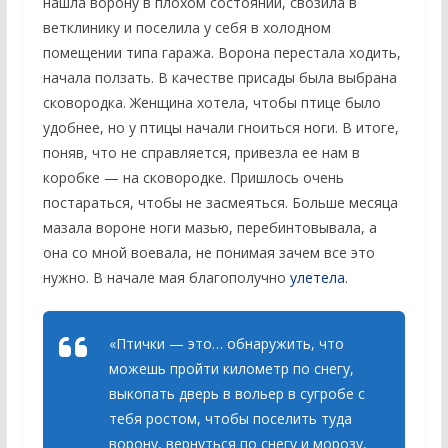
нашла ворону в плохом состоянии, свозила в
ветклинику и поселила у себя в холодном
помещении типа гаража. Ворона перестала ходить,
начала ползать. В качестве присады была выбрана
сковородка. Женщина хотела, чтобы птице было
удобнее, но у птицы начали гноиться ноги. В итоге,
поняв, что не справляется, привезла ее нам в
коробке — на сковородке. Пришлось очень
постараться, чтобы не засмеяться. Больше месяца
мазала вороне ноги мазью, перебинтовывала, а
она со мной воевала, не понимая зачем все это
нужно. В начале мая благополучно
улетела
.
«Птички — это… обнаружить, что
можешь пройти километр по снегу,
выкопать дверь в вольер в сугробе с
тебя ростом, чтобы поселить туда
ворону, вернуться по снегу и морозу,