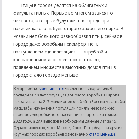
— Птицы в городе делятся на облигатных и
факультативных. Первые во многом зависят от
человека, а вторые будут жить в городе при
наличии какого-нибудь старого заросшего парка. В
Рязани нет большого разнообразия птиц, сейчас в
городе даже воробьям некомфортно. С
наступлением «цивилизации» — вырубкой и
кронированием деревьев, покоса травы,
появлением множества высотных домов птиц в
городе стало гораздо меньше.
В мире резко
уменьшается
численность воробьев. За
последние 40 лет популяция домового воробья в Европе
сократилась на 247 миллионов особей, в России масштабы
масштабы изменения популяции понять невозможно:
перепись «воробьиного населения» стартовала только в
2023 году, а для выводов необходимы данные лет за 15.
Однако известно, что в Москве, Санкт-Петербурге и других
крупных городах воробьев однозначно
стало меньше
.