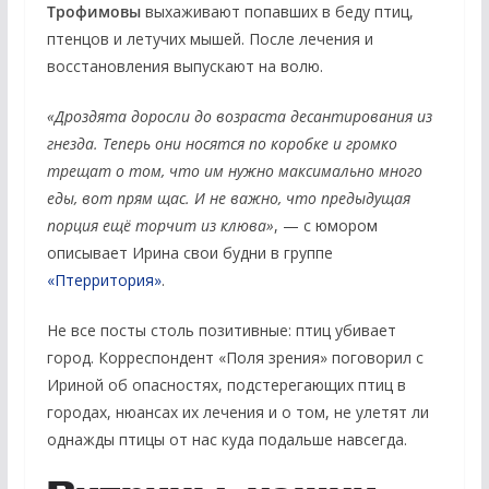
Трофимовы
выхаживают попавших в беду птиц,
птенцов и летучих мышей. После лечения и
восстановления выпускают на волю.
«Дроздята доросли до возраста десантирования из
гнезда. Теперь они носятся по коробке и громко
трещат о том, что им нужно максимально много
еды, вот прям щас. И не важно, что предыдущая
порция ещё торчит из клюва»
, — с юмором
описывает Ирина свои будни в группе
«
Птерритория
»
.
Не все посты столь позитивные: птиц убивает
город. Корреспондент «Поля зрения» поговорил с
Ириной об опасностях, подстерегающих птиц в
городах, нюансах их лечения и о том, не улетят ли
однажды птицы от нас куда подальше навсегда.