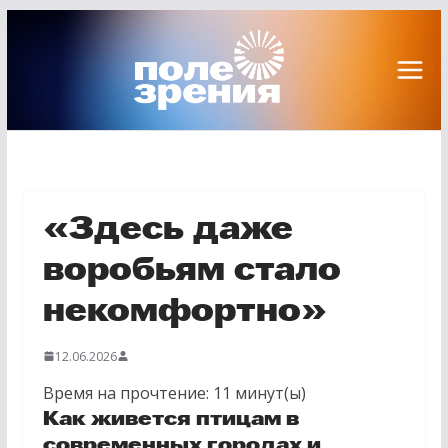
Перейти
к
содержимому
«Здесь даже
воробьям стало
некомфортно»
12.06.2026
Время на прочтение:
11
минут(ы)
Как живется птицам в
современных городах и