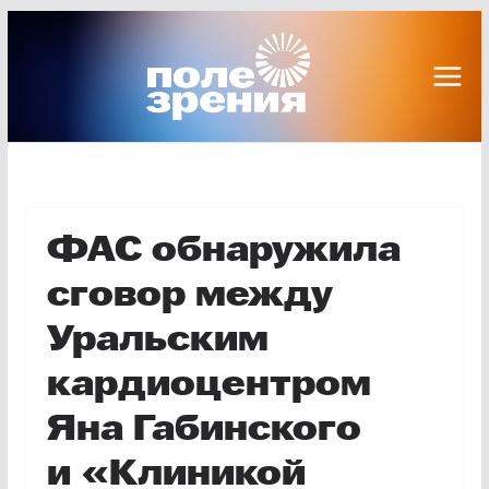
Перейти
к
содержимому
ФАС обнаружила
сговор между
Уральским
кардиоцентром
Яна Габинского
и «Клиникой